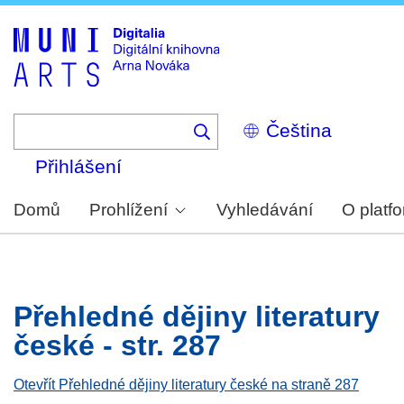
Skip
to
main
content
Select
your
language
Přihlášení
Domů
Prohlížení
Vyhledávání
O platf
Přehledné dějiny literatury
české - str. 287
Otevřít Přehledné dějiny literatury české na straně 287