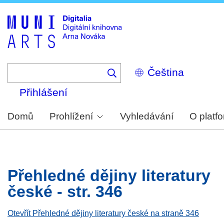
Skip
to
main
content
Select
your
language
Přihlášení
Domů
Prohlížení
Vyhledávání
O platf
Přehledné dějiny literatury
české - str. 346
Otevřít Přehledné dějiny literatury české na straně 346