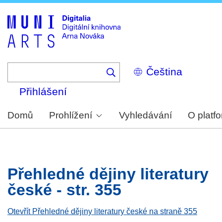
Skip
to
main
content
Select
your
language
Přihlášení
Domů
Prohlížení
Vyhledávání
O platf
Přehledné dějiny literatury
české - str. 355
Otevřít Přehledné dějiny literatury české na straně 355