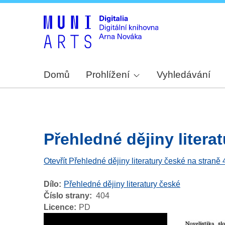
Domů
Prohlížení
Vyhledávání
Přehledné dějiny literat
Otevřít Přehledné dějiny literatury české na straně
Dílo
Přehledné dějiny literatury české
Číslo strany
404
Licence
PD