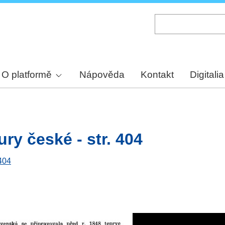
Skip
to
main
content
O platformě
Nápověda
Kontakt
Digitalia
ury české - str. 404
 404