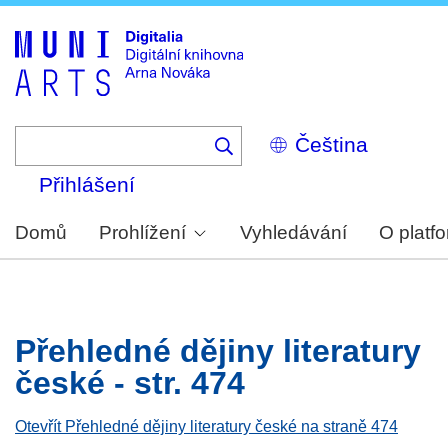
Skip
to
main
content
Select
your
language
Přihlášení
Domů
Prohlížení
Vyhledávání
O platf
Přehledné dějiny literatury
české - str. 474
Otevřít Přehledné dějiny literatury české na straně 474