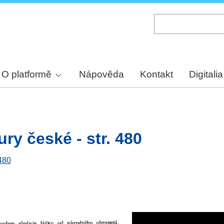
Skip
to
main
content
O platformě
Nápověda
Kontakt
Digitalia
ury české - str. 480
 480