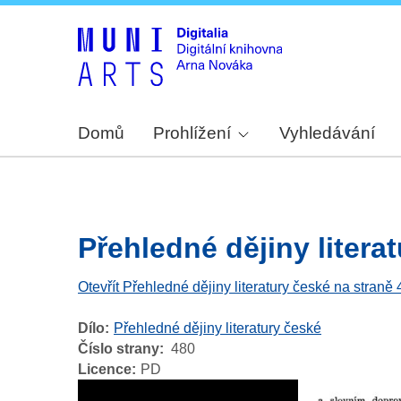
Domů
Prohlížení
Vyhledávání
Přehledné dějiny literat
Otevřít Přehledné dějiny literatury české na straně
Dílo
Přehledné dějiny literatury české
Číslo strany
480
Licence
PD