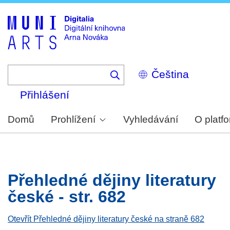
Skip
to
main
content
Select
your
language
Přihlášení
Domů
Prohlížení
Vyhledávání
O platf
Přehledné dějiny literatury
české - str. 682
Otevřít Přehledné dějiny literatury české na straně 682