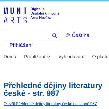
Skip
to
main
content
Select
your
language
Přihlášení
Domů
Prohlížení
Vyhledávání
O platf
Přehledné dějiny literatury
české - str. 987
Otevřít Přehledné dějiny literatury české na straně 987