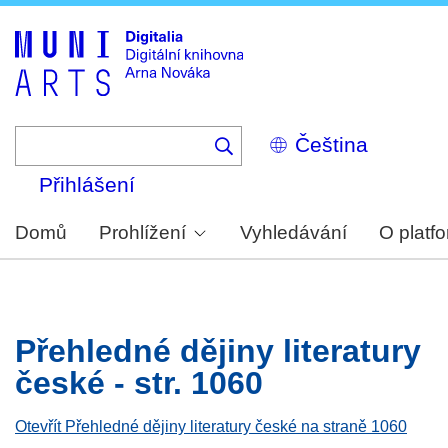
Skip
to
main
content
Select
your
language
Přihlášení
Domů
Prohlížení
Vyhledávání
O platf
Přehledné dějiny literatury
české - str. 1060
Otevřít Přehledné dějiny literatury české na straně 1060