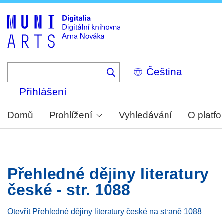
Skip
to
main
content
Select
your
language
Přihlášení
Domů
Prohlížení
Vyhledávání
O platf
Přehledné dějiny literatury
české - str. 1088
Otevřít Přehledné dějiny literatury české na straně 1088