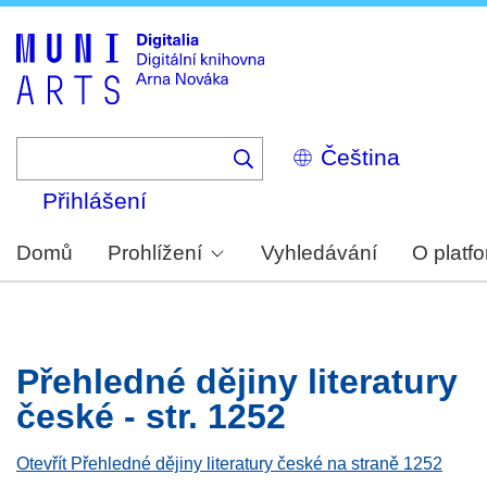
Skip
to
main
content
Select
your
language
Přihlášení
Domů
Prohlížení
Vyhledávání
O platf
Přehledné dějiny literatury
české - str. 1252
Otevřít Přehledné dějiny literatury české na straně 1252