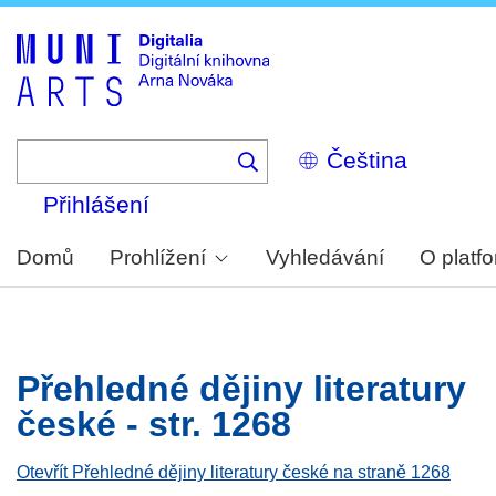
Skip
to
main
content
Select
your
language
Přihlášení
Domů
Prohlížení
Vyhledávání
O platf
Přehledné dějiny literatury
české - str. 1268
Otevřít Přehledné dějiny literatury české na straně 1268