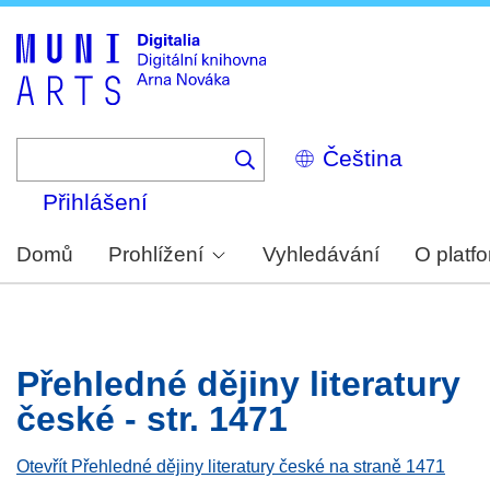
Skip
to
main
content
Select
your
language
Přihlášení
Domů
Prohlížení
Vyhledávání
O platf
Přehledné dějiny literatury
české - str. 1471
Otevřít Přehledné dějiny literatury české na straně 1471