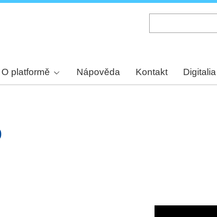
Skip
to
main
content
O platformě
Nápověda
Kontakt
Digitalia
0