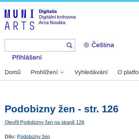
Skip
to
main
content
Select
your
language
Přihlášení
Domů
Prohlížení
Vyhledávání
O platf
Podobizny žen - str. 126
Otevřít Podobizny žen na straně 126
Dílo
Podobizny žen