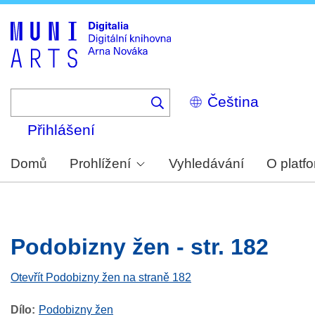
Skip
to
main
content
Select
your
language
Přihlášení
Domů
Prohlížení
Vyhledávání
O platf
Podobizny žen - str. 182
Otevřít Podobizny žen na straně 182
Dílo
Podobizny žen