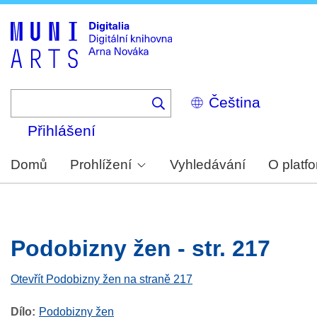
Skip
to
main
content
Select
your
language
Přihlášení
Domů
Prohlížení
Vyhledávání
O platf
Podobizny žen - str. 217
Otevřít Podobizny žen na straně 217
Dílo
Podobizny žen