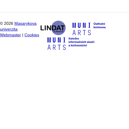
©
2026
Masarykova
univerzita
Webmaster
|
Cookies