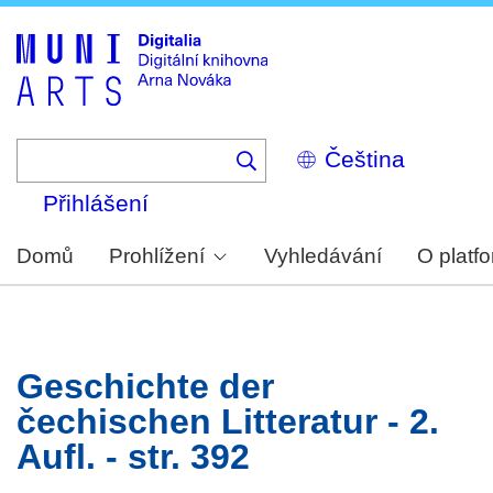
Skip
to
main
content
Select
your
language
Přihlášení
Domů
Prohlížení
Vyhledávání
O platf
Geschichte der
čechischen Litteratur - 2.
Aufl. - str. 392