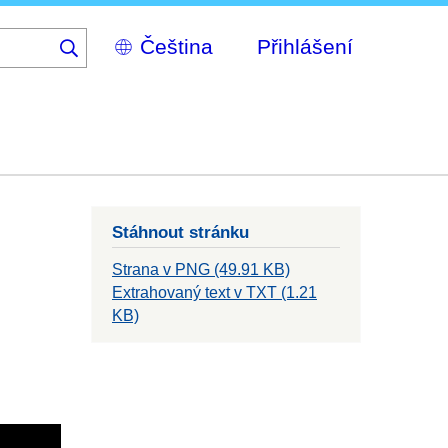
Select
Přihlášení
your
language
Stáhnout stránku
Strana v PNG (49.91 KB)
Extrahovaný text v TXT (1.21
KB)