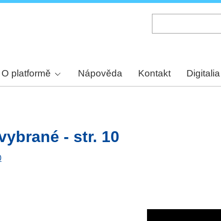
Skip
to
main
content
O platformě
Nápověda
Kontakt
Digitalia
ybrané - str. 10
0