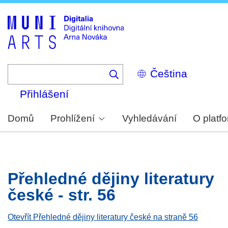
Skip
to
main
content
Select
your
language
Přihlášení
Domů
Prohlížení
Vyhledávání
O platf
Přehledné dějiny literatury
české - str. 56
Otevřít Přehledné dějiny literatury české na straně 56