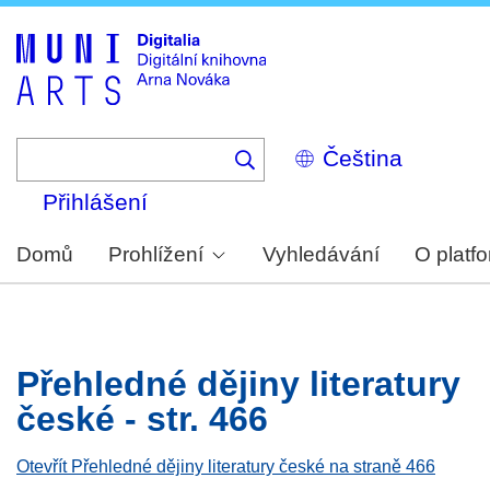
Skip
to
main
content
Select
your
language
Přihlášení
Domů
Prohlížení
Vyhledávání
O platf
Přehledné dějiny literatury
české - str. 466
Otevřít Přehledné dějiny literatury české na straně 466