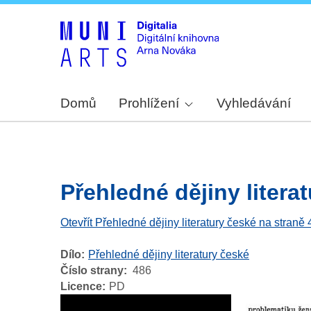
Domů
Prohlížení
Vyhledávání
Přehledné dějiny literat
Otevřít Přehledné dějiny literatury české na straně
Dílo
Přehledné dějiny literatury české
Číslo strany
486
Licence
PD