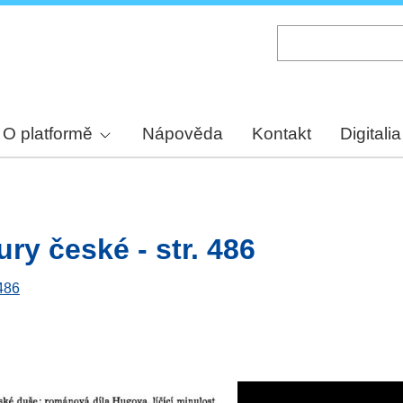
Skip
to
main
content
O platformě
Nápověda
Kontakt
Digitalia
ury české - str. 486
 486