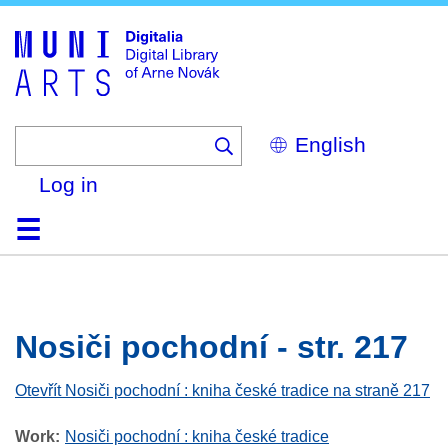
Skip
to
main
content
Select
your
language
Log in
Home
Browse
Search
About
Help
Contact
Digitalia
Nosiči pochodní - str. 217
Otevřít Nosiči pochodní : kniha české tradice na straně 217
Work
Nosiči pochodní : kniha české tradice