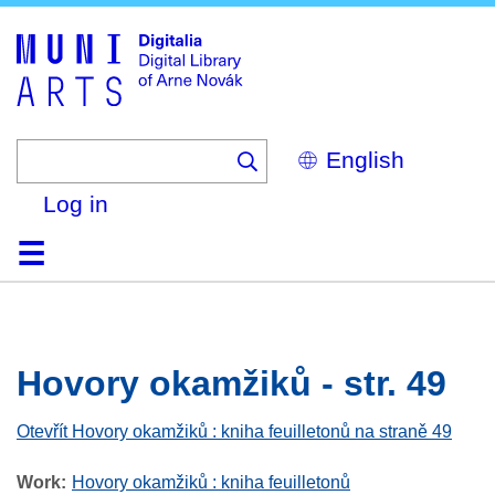
Skip
to
main
content
Select
your
language
Log in
Home
Browse
Search
About
Help
Contact
Digitalia
Hovory okamžiků - str. 49
Otevřít Hovory okamžiků : kniha feuilletonů na straně 49
Work
Hovory okamžiků : kniha feuilletonů