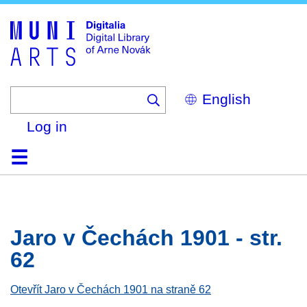
Skip
to
main
content
Select
your
language
Log in
Home
Browse
Search
About
Help
Contact
Digitalia
Jaro v Čechách 1901 - str.
62
Otevřít Jaro v Čechách 1901 na straně 62