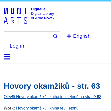
Skip
to
main
content
Select
your
language
Log in
Home
Browse
Search
About
Help
Contact
Digitalia
Hovory okamžiků - str. 63
Otevřít Hovory okamžiků : kniha feuilletonů na straně 63
Work
Hovory okamžiků : kniha feuilletonů