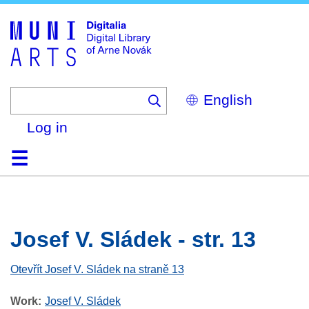
Skip
to
main
content
Select
your
language
Log in
Home
Browse
Search
About
Help
Contact
Digitalia
Josef V. Sládek - str. 13
Otevřít Josef V. Sládek na straně 13
Work
Josef V. Sládek