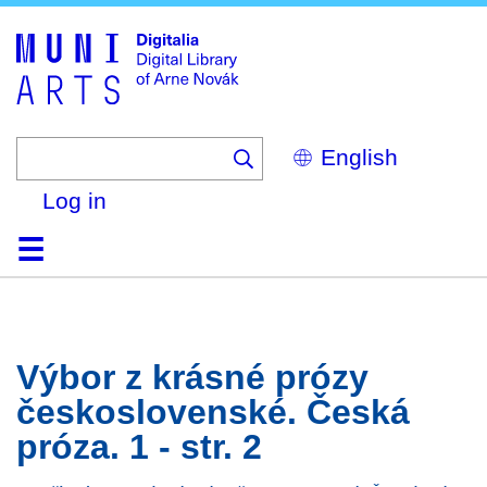
Skip
to
main
content
Select
your
language
Log in
Home
Browse
Search
About
Help
Contact
Digitalia
Výbor z krásné prózy
československé. Česká
próza. 1 - str. 2