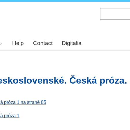
Skip
to
main
content
Help
Contact
Digitalia
eskoslovenské. Česká próza. 
á próza 1 na straně 85
á próza 1