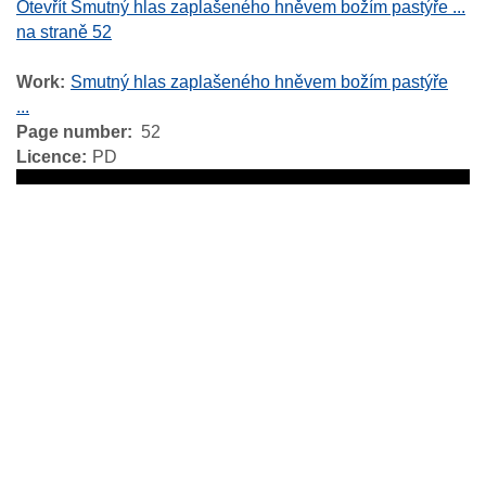
Otevřít Smutný hlas zaplašeného hněvem božím pastýře ...
na straně 52
Work
Smutný hlas zaplašeného hněvem božím pastýře
...
Page number
52
Licence
PD