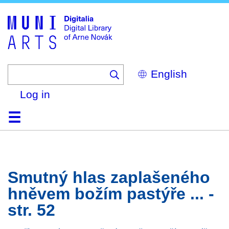
Skip
to
main
content
Select
your
language
Log in
Home
Browse
Search
About
Help
Contact
Digitalia
Smutný hlas zaplašeného
hněvem božím pastýře ... -
str. 52