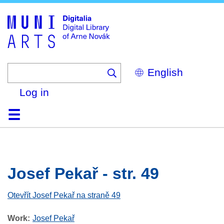
Skip
to
main
content
Select
your
language
Log in
Home
Browse
Search
About
Help
Contact
Digitalia
Josef Pekař - str. 49
Otevřít Josef Pekař na straně 49
Work
Josef Pekař