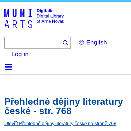
Skip
to
main
content
Select
your
language
Log in
Home
Browse
Search
About
Help
Contact
Digitalia
Přehledné dějiny literatury
české - str. 768
Otevřít Přehledné dějiny literatury české na straně 768