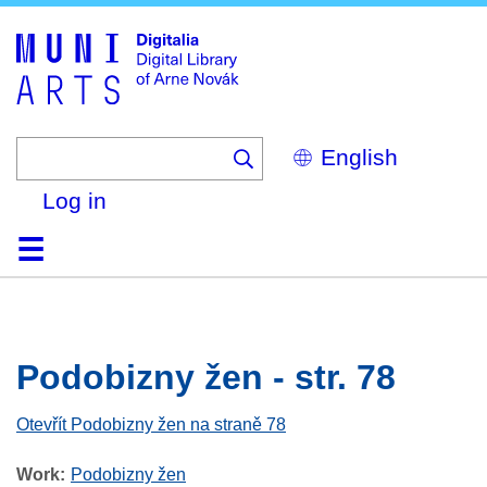
Skip
to
main
content
Select
your
language
Log in
Home
Browse
Search
About
Help
Contact
Digitalia
Podobizny žen - str. 78
Otevřít Podobizny žen na straně 78
Work
Podobizny žen