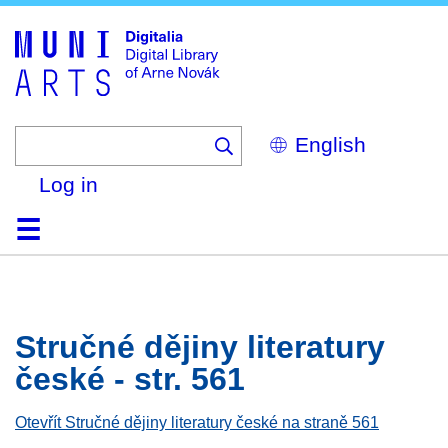
Skip
to
main
content
Select
your
language
Log in
Home
Browse
Search
About
Help
Contact
Digitalia
Stručné dějiny literatury
české - str. 561
Otevřít Stručné dějiny literatury české na straně 561