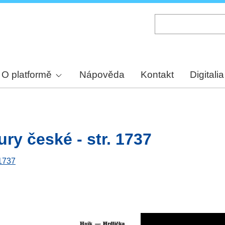
Skip
to
main
content
O platformě
Nápověda
Kontakt
Digitalia
ury české - str. 1737
 1737