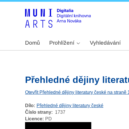
Domů
Prohlížení
Vyhledávání
Přehledné dějiny literat
Otevřít Přehledné dějiny literatury české na straně
Dílo
Přehledné dějiny literatury české
Číslo strany
1737
Licence
PD