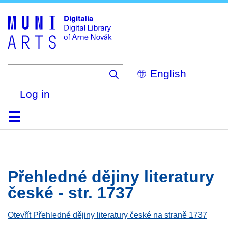
Skip
to
main
content
Select
your
language
Log in
Home
Browse
Search
About
Help
Contact
Digitalia
Přehledné dějiny literatury
české - str. 1737
Otevřít Přehledné dějiny literatury české na straně 1737