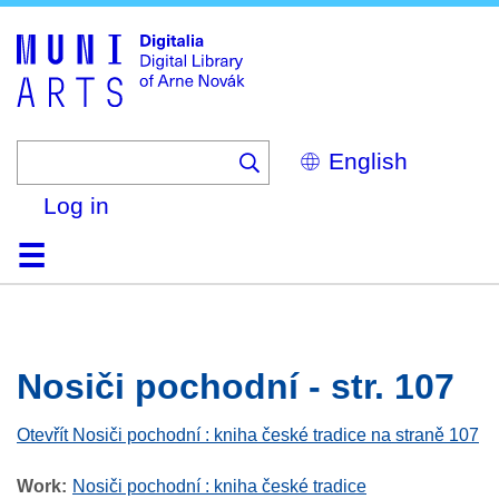
Skip
to
main
content
Select
your
language
Log in
Home
Browse
Search
About
Help
Contact
Digitalia
Nosiči pochodní - str. 107
Otevřít Nosiči pochodní : kniha české tradice na straně 107
Work
Nosiči pochodní : kniha české tradice