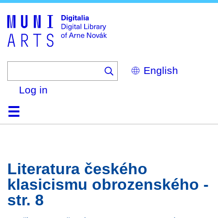
Skip
to
main
content
Select
your
language
Log in
Home
Browse
Search
About
Help
Contact
Digitalia
Literatura českého
klasicismu obrozenského -
str. 8