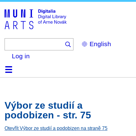
Skip
to
main
content
Select
your
language
Log in
Home
Browse
Search
About
Help
Contact
Digitalia
Výbor ze studií a
podobizen - str. 75
Otevřít Výbor ze studií a podobizen na straně 75