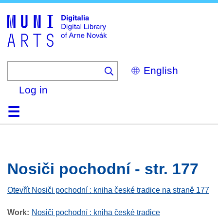
Skip
to
main
content
Select
your
language
Log in
Home
Browse
Search
About
Help
Contact
Digitalia
Nosiči pochodní - str. 177
Otevřít Nosiči pochodní : kniha české tradice na straně 177
Work
Nosiči pochodní : kniha české tradice