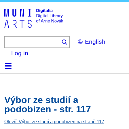
Skip
to
main
content
Select
your
language
Log in
Home
Browse
Search
About
Help
Contact
Digitalia
Výbor ze studií a
podobizen - str. 117
Otevřít Výbor ze studií a podobizen na straně 117