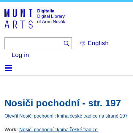
Skip
to
main
content
Select
your
language
Log in
Home
Browse
Search
About
Help
Contact
Digitalia
Nosiči pochodní - str. 197
Otevřít Nosiči pochodní : kniha české tradice na straně 197
Work
Nosiči pochodní : kniha české tradice