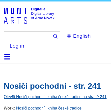
Skip
to
main
content
Select
your
language
Log in
Home
Browse
Search
About
Help
Contact
Digitalia
Nosiči pochodní - str. 241
Otevřít Nosiči pochodní : kniha české tradice na straně 241
Work
Nosiči pochodní : kniha české tradice