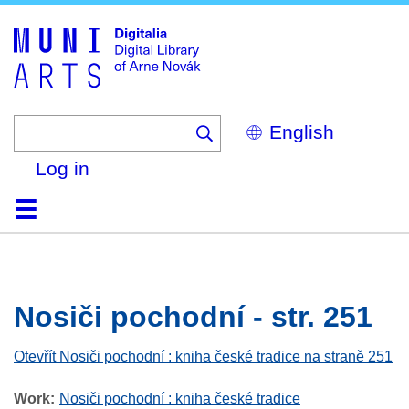
Skip
to
main
content
Select
your
language
Log in
Home
Browse
Search
About
Help
Contact
Digitalia
Nosiči pochodní - str. 251
Otevřít Nosiči pochodní : kniha české tradice na straně 251
Work
Nosiči pochodní : kniha české tradice