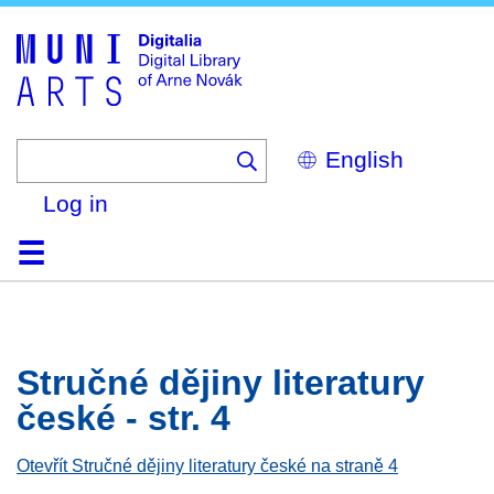
Skip
to
main
content
Select
your
language
Log in
Home
Browse
Search
About
Help
Contact
Digitalia
Stručné dějiny literatury
české - str. 4
Otevřít Stručné dějiny literatury české na straně 4