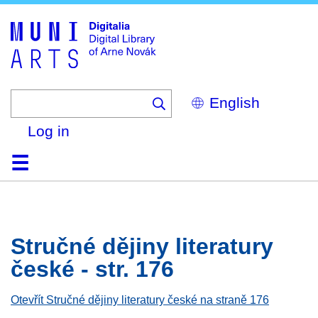
Skip
to
main
content
Select
your
language
Log in
Home
Browse
Search
About
Help
Contact
Digitalia
Stručné dějiny literatury
české - str. 176
Otevřít Stručné dějiny literatury české na straně 176