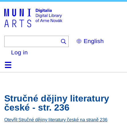
Skip
to
main
content
Select
your
language
Log in
Home
Browse
Search
About
Help
Contact
Digitalia
Stručné dějiny literatury
české - str. 236
Otevřít Stručné dějiny literatury české na straně 236