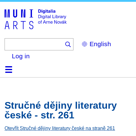
Skip
to
main
content
Select
your
language
Log in
Home
Browse
Search
About
Help
Contact
Digitalia
Stručné dějiny literatury
české - str. 261
Otevřít Stručné dějiny literatury české na straně 261