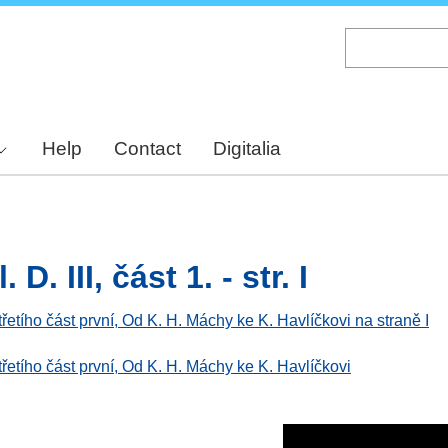
Skip
to
main
content
Help
Contact
Digitalia
D. III, část 1. - str. I
třetího část první, Od K. H. Máchy ke K. Havlíčkovi na straně I
třetího část první, Od K. H. Máchy ke K. Havlíčkovi