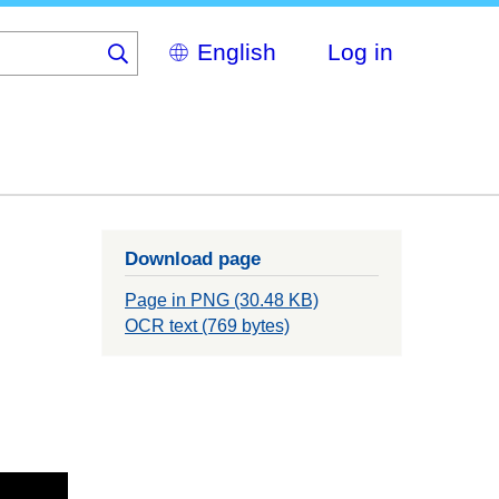
Select
Log in
your
language
Download page
Page in PNG (30.48 KB)
OCR text (769 bytes)