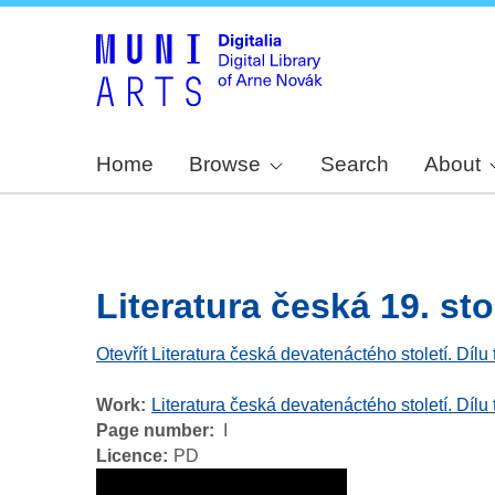
Home
Browse
Search
About
Literatura česká 19. stol. 
Otevřít Literatura česká devatenáctého století. Dílu 
Work
Literatura česká devatenáctého století. Dílu 
Page number
I
Licence
PD