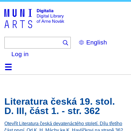
Skip
to
main
content
Select
your
language
Log in
Home
Browse
Search
About
Help
Contact
Digitalia
Literatura česká 19. stol.
D. III, část 1. - str. 362
Otevřít Literatura česká devatenáctého století. Dílu třetího
část první, Od K. H. Máchy ke K. Havlíčkovi na straně 362